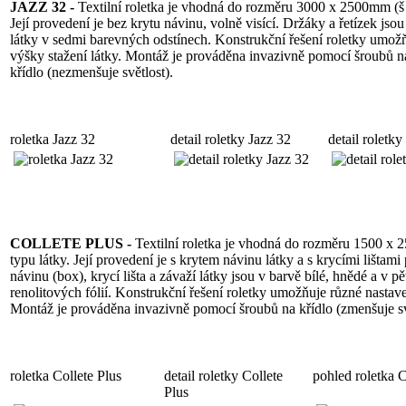
JAZZ 32 -
Textilní roletka je vhodná do rozměru 3000 x 2500mm (š x
Její provedení je bez krytu návinu, volně visící. Držáky a řetízek jsou
látky v sedmi barevných odstínech. Konstrukční řešení roletky umož
výšky stažení látky. Montáž je prováděna invazivně pomocí šroubů n
křídlo (nezmenšuje světlost).
roletka Jazz 32
detail roletky Jazz 32
detail roletky
COLLETE PLUS -
Textilní roletka je vhodná do rozměru 1500 x 
typu látky. Její provedení je s krytem návinu látky a s krycími lištami
návinu (box), krycí lišta a závaží látky jsou v barvě bílé, hnědé a v p
renolitových fólií. Konstrukční řešení roletky umožňuje různé nastave
Montáž je prováděna invazivně pomocí šroubů na křídlo (zmenšuje sv
roletka Collete Plus
detail roletky Collete
pohled roletka C
Plus