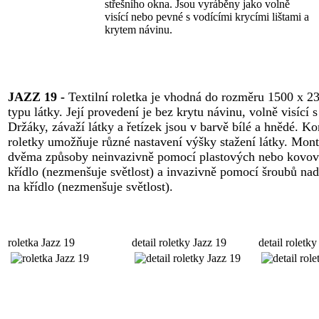
střešního okna. Jsou vyráběny jako volně
visící nebo pevné s vodícími krycími lištami a
krytem návinu.
JAZZ 19 -
Textilní roletka je vhodná do rozměru 1500 x 2
typu látky. Její provedení je bez krytu návinu, volně visící 
Držáky, závaží látky a řetízek jsou v barvě bílé a hnědé. Ko
roletky umožňuje různé nastavení výšky stažení látky. Mon
dvěma způsoby neinvazivně pomocí plastových nebo kovov
křídlo (nezmenšuje světlost) a invazivně pomocí šroubů nad
na křídlo (nezmenšuje světlost).
roletka Jazz 19
detail roletky Jazz 19
detail roletky