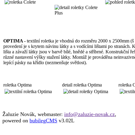
OPTIMA -
textilní roletka je vhodná do rozměru 2000 x 2500mm (š x 
provedení je s krytem návinu látky a s vodícími lištami po stranách. 
lišta a závaží látky jsou v barvě bílé, hnědé a stříbrné. Konstrukční ř
různé nastavení výšky stažení látky. Montáž je prováděna neinvaziv
lepící pásky na křídlo (nezmenšuje světlost).
roletka Optima
detail roletka Optima
roletka 
Žaluzie Novák, webmaster:
info@zaluzie-novak.cz
,
powered on
bubilegCMS
v3.02L