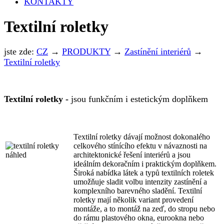
KONTAKTY
Textilní roletky
jste zde:
CZ
→
PRODUKTY
→
Zastínění interiérů
→
Textilní roletky
Textilní roletky -
jsou funkčním i estetickým doplňkem
Textilní roletky dávají možnost dokonalého
celkového stínícího efektu v návaznosti na
architektonické řešení interiérů a jsou
ideálním dekoračním i praktickým doplňkem.
Široká nabídka látek a typů textilních roletek
umožňuje sladit volbu intenzity zastínění a
komplexního barevného sladění. Textilní
roletky mají několik variant provedení
montáže, a to montáž na zeď, do stropu nebo
do rámu plastového okna, eurookna nebo